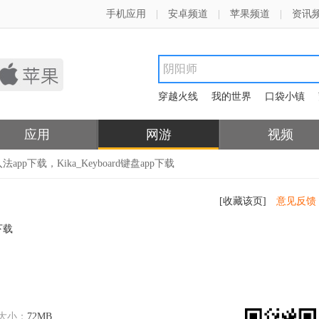
手机应用
|
安卓频道
|
苹果频道
|
资讯
穿越火线
我的世界
口袋小镇
应用
网游
视频
输入法app下载，Kika_Keyboard键盘app下载
[收藏该页]
意见反馈
大小：
72MB