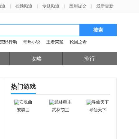
频道
|
视频频道
|
专题频道
|
应用提交
|
最新更新
荒野行动
奇热小说
王者荣耀
轮回之希
攻略
排行
热门游戏
安魂曲
武林萌主
寻仙天下