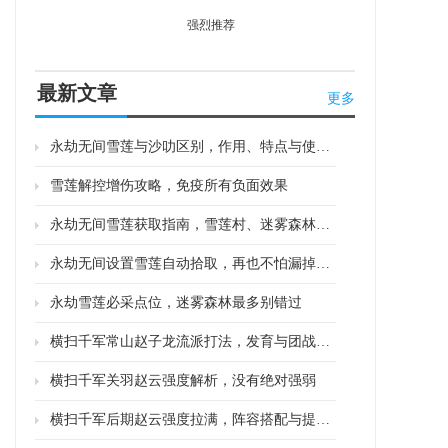
强烈推荐
最新文章
更多
永劫无间雪莲与沙叻区别，作用、特点与使用场景全解析
雪莲解控增伤攻略，免疫所有负面效果
永劫无间雪莲获取指南，雪莲村、迷雾森林、银蛇口
永劫无间设置雪莲自动拾取，再也不怕漏掉神药
永劫雪莲必采点位，迷雾森林最多别错过
横扫千军常山赵子龙流派打法，发育与团战双精通
横扫千军关羽赵云强度解析，没有绝对强弱
横扫千军后期赵云强度拉满，阵容搭配与提升技巧