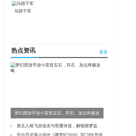
马踏千军
热点资讯
更多
梦幻西游手游小雷音宝石，符石、加点终极攻
略
第五人格飞掠追击与双重传送，解锁噩梦监管者的高阶操作技巧
百分百还原小说IP《莽荒纪2018》宗门PK开战