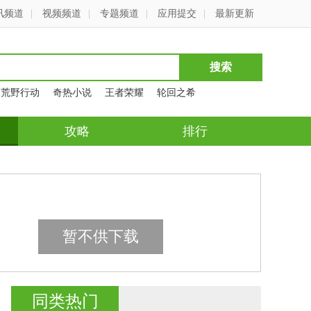
讯频道
|
视频频道
|
专题频道
|
应用提交
|
最新更新
荒野行动
奇热小说
王者荣耀
轮回之希
攻略
排行
暂不供下载
同类热门