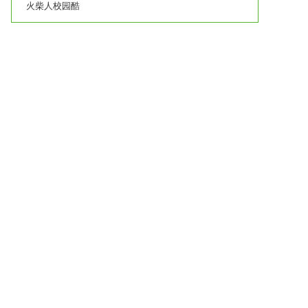
火柴人校园酷
跑下载|火柴
人校园酷跑
TV版