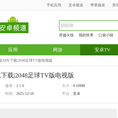
手机应用
|
安卓频道
|
苹果频道
|
资
穿越火线
我的世界
口袋小镇
应用
网游
安卓TV
V版APK下载|2048足球TV版电视版
K下载|2048足球TV版电视版
版本：
2.1.0
大小：
4.10MB
时间：
2025-12-10
平台：
安卓