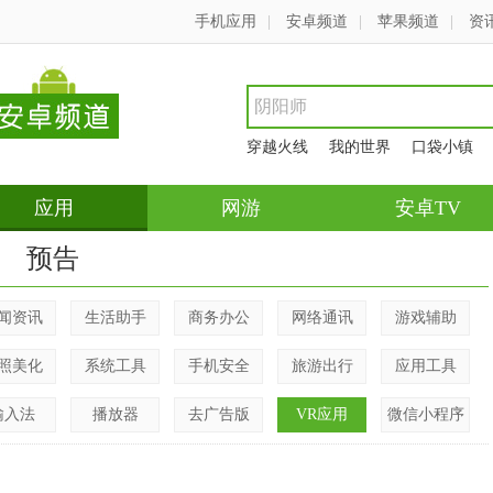
手机应用
|
安卓频道
|
苹果频道
|
资
穿越火线
我的世界
口袋小镇
应用
网游
安卓TV
预告
闻资讯
生活助手
商务办公
网络通讯
游戏辅助
照美化
系统工具
手机安全
旅游出行
应用工具
输入法
播放器
去广告版
VR应用
微信小程序