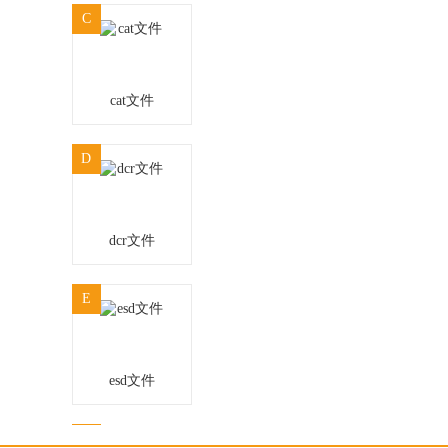
C
cat文件
D
dcr文件
E
esd文件
W
M
G
H
K
N
O
Q
U
V
X
Y
L
R
T
Z
F
P
S
I
J