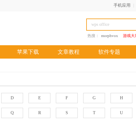
手机应用
|
热搜：
morphvox
游戏大
苹果下载
文章教程
软件专题
D
E
F
G
H
Q
R
S
T
U