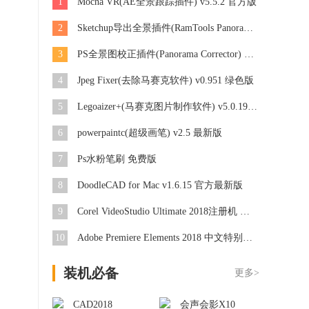
1
Mocha VR(AE全景跟踪插件) v5.5.2 官方版
2
Sketchup导出全景插件(RamTools Panorama) v0.33 免费版
3
PS全景图校正插件(Panorama Corrector) 2.2 免费版
4
Jpeg Fixer(去除马赛克软件) v0.951 绿色版
5
Legoaizer+(马赛克图片制作软件) v5.0.199 注册版
6
powerpaintc(超级画笔) v2.5 最新版
7
Ps水粉笔刷 免费版
8
DoodleCAD for Mac v1.6.15 官方最新版
9
Corel VideoStudio Ultimate 2018注册机 绿色版
10
Adobe Premiere Elements 2018 中文特别版（视频编辑软件）
装机必备
更多>
CAD2018
会声会影X10