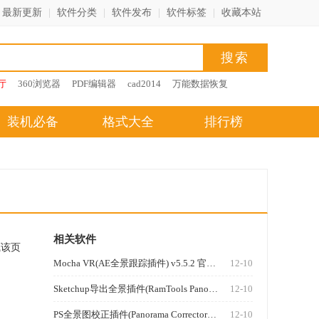
最新更新
|
软件分类
|
软件发布
|
软件标签
|
收藏本站
厅
360浏览器
PDF编辑器
cad2014
万能数据恢复
装机必备
格式大全
排行榜
相关软件
藏该页
Mocha VR(AE全景跟踪插件) v5.5.2 官方版
12-10
Sketchup导出全景插件(RamTools Panorama) v0.33 免费版
12-10
PS全景图校正插件(Panorama Corrector) 2.2 免费版
12-10