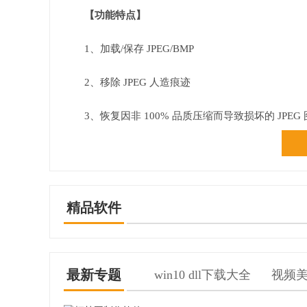
【功能特点】
1、加载/保存 JPEG/BMP
2、移除 JPEG 人造痕迹
3、恢复因非 100% 品质压缩而导致损坏的 JPEG
4、降低中值噪点
5、平滑调整图像大小
精品软件
6、多文档界面
7、多种皮肤供选择
最新专题
win10 dll下载大全
视频