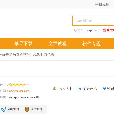
手机应用
|
热搜：
morphvox
游戏大
苹果下载
文章教程
软件专题
 Fixer(去除马赛克软件) v0.951 绿色版
评分：
下载地址
发表评论
收
官网：
www.025sc.com
环境：
winxp/win7/win8/win10/
金山通过
瑞星通过