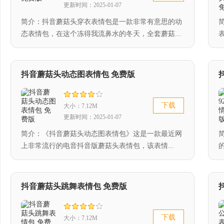
更新时间：2025-01-07
简介：抖音蘑菇头穿衣表情包是一款非常有意思的动
态表情包，在这个冻得我流鼻水的冬天，全套蘑菇...
抖音蘑菇头动态图表情包 免费版
下载
大小：7.12M
更新时间：2025-01-07
简介：《抖音蘑菇头动态图表情包》这是一款最近网
上非常流行的电音抖音版蘑菇头表情包，该表情...
抖音蘑菇头跳舞表情包 免费版
下载
大小：7.12M