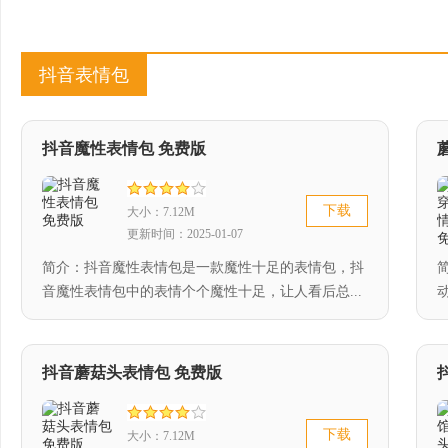
抖音表情包
抖音魔性表情包 免费版
下载
大小：7.12M
更新时间：2025-01-07
简介：抖音魔性表情包是一款魔性十足的表情包，抖
音魔性表情包中的表情个个魔性十足，让人看后总...
抖音蘑菇头表情包 免费版
下载
大小：7.12M