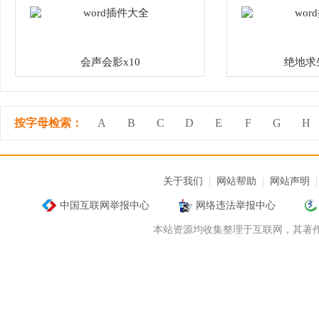
会声会影x10
绝地求
按字母检索：
A
B
C
D
E
F
G
H
关于我们
|
网站帮助
|
网站声明
中国互联网举报中心
网络违法举报中心
本站资源均收集整理于互联网，其著