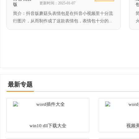
更新时间：2025-01-07
简介：抖音版蘑菇头表情包是在抖音小视频里十分流
行图片，从而制作成了这款表情包，表情包十分的...
最新专题
win10 dll下载大全
视频