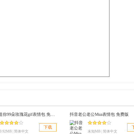
抖音我要送你99朵玫瑰花gif表情包 免费版
抖音老公老公Mua表情包 免费版
下载
0.92MB | 简体中文
未知MB | 简体中文