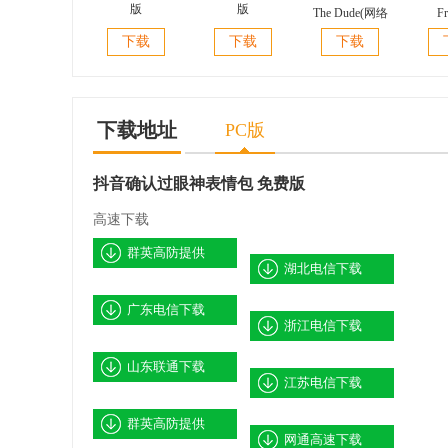
The Dude(网络
Fr
Visual
pacestar
拓扑图绘制管
Ping
下载
下载
下载
PingPlus(网络拓
lanflow(网络拓
理) v3.5 绿色免
图制作)
扑图制作软件)
扑图制作软件)
费版
v6.4.1 中文免费
v6.2.1.2043 绿色
版
版
下载地址
PC版
抖音确认过眼神表情包 免费版
高速下载
群英高防提供
湖北电信下载
广东电信下载
浙江电信下载
山东联通下载
江苏电信下载
群英高防提供
网通高速下载