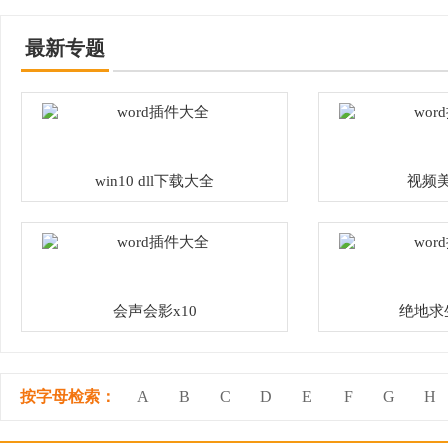
最新专题
win10 dll下载大全
视频
会声会影x10
绝地求
按字母检索：
A
B
C
D
E
F
G
H