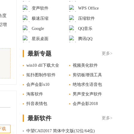
变声软件
WPS Office
角度
极速压缩
压缩软件
型增
Google
QQ音乐
星辰桌面
腾讯QQ
最新专题
更多>
win10 dll下载大全
视频美化软件
拓扑图制作软件
剪切板增强工具
会声会影x10
绝地求生语音包
淘客软件
男声变女声软件
抖音表情包
会声会影2018
最新软件
更多>
下载
中望CAD2017 简体中文版(32位/64位)