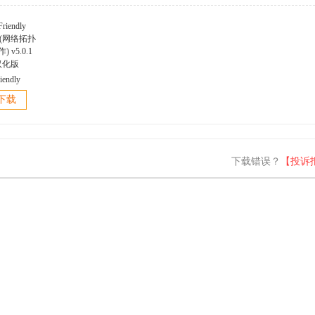
iendly
er(网络拓扑
下载
 v5.0.1
汉化版
下载错误？
【投诉