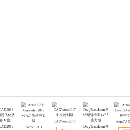
CADWorx2017
AutoCAD 
CAD2018
中文特别版
DwgTranslator(图
Acme CAD
3D 201