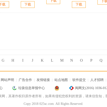
下载
下
精简优化版
纸翻译专家)
Converter 2017
文
下载
下载
下载
位/32位)
v2.5 官方版
v8.8.7 简体中文
版
G
H
I
J
K
L
M
N
O
P
Q
网站声明
|
广告合作
|
友情链接
|
站点地图
|
软件提交
|
人才招聘
心
垃圾信息举报中心
闽网文(2016) 1036-0
联网，其著作权归原作者所有，如果有侵犯您权利的资源，请来信告知，
Copy 2018 025sc.com. All Rights Reserved.