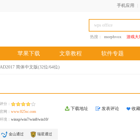
手机应用
|
热搜：
morphvox
游戏大
苹果下载
文章教程
软件专题
AD2017 简体中文版(32位/64位)
评分：
下载地址
发表评论
收
官网：
www.025sc.com
环境：
winxp/win7/win8/win10/
金山通过
瑞星通过