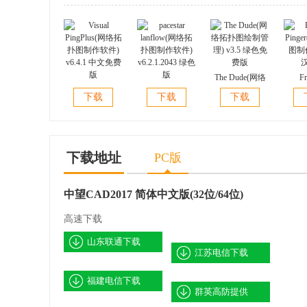
The Dude(网络
Fr
Visual
pacestar
拓扑图绘制管
Ping
下载
下载
下载
PingPlus(网络拓
lanflow(网络拓
理) v3.5 绿色免
图制作)
扑图制作软件)
扑图制作软件)
费版
v6.4.1 中文免费
v6.2.1.2043 绿色
版
版
下载地址
PC版
中望CAD2017 简体中文版(32位/64位)
高速下载
山东联通下载
江苏电信下载
福建电信下载
群英高防提供