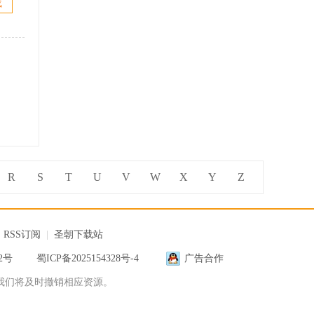
载
版
R
S
T
U
V
W
X
Y
Z
|
RSS订阅
|
圣朝下载站
12号
蜀ICP备2025154328号-4
广告合作
我们将及时撤销相应资源。