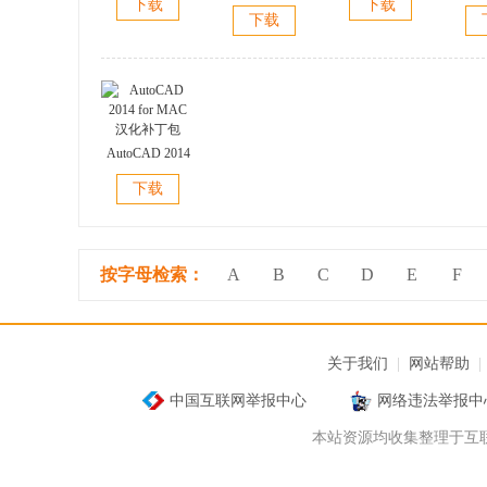
下载
下载
中文
色版
2018 中文/英文
版
下载
(64
版(32位/64位)
AutoCAD 2014
for MAC 汉化补
下载
丁包
按字母检索：
A
B
C
D
E
F
关于我们
|
网站帮助
|
中国互联网举报中心
网络违法举报中
本站资源均收集整理于互