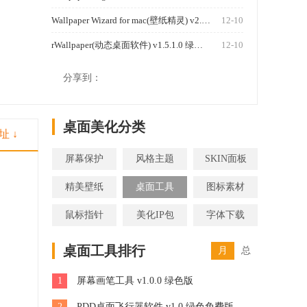
Wallpaper Wizard for mac(壁纸精灵) v2.1 官方版
12-10
rWallpaper(动态桌面软件) v1.5.1.0 绿色版
12-10
1250
分享到：
桌面美化分类
址 ↓
屏幕保护
风格主题
SKIN面板
精美壁纸
桌面工具
图标素材
鼠标指针
美化IP包
字体下载
桌面工具排行
月
总
1
屏幕画笔工具 v1.0.0 绿色版
2
PDD桌面飞行器软件 v1.0 绿色免费版