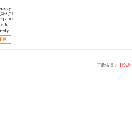
iendly
er(网络拓扑
下载
 v5.0.1
汉化版
下载错误？
【投诉