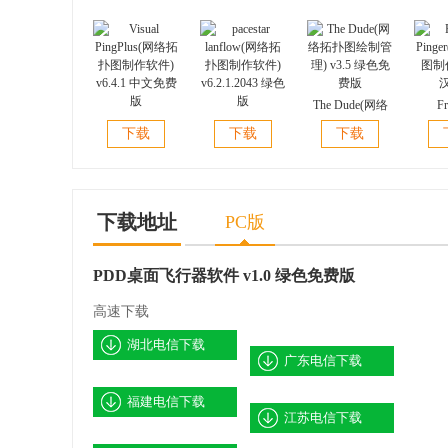
The Dude(网络
Fr
Visual
pacestar
拓扑图绘制管
Ping
下载
下载
下载
PingPlus(网络拓
lanflow(网络拓
理) v3.5 绿色免
图制作)
扑图制作软件)
扑图制作软件)
费版
v6.4.1 中文免费
v6.2.1.2043 绿色
版
版
下载地址
PC版
PDD桌面飞行器软件 v1.0 绿色免费版
高速下载
湖北电信下载
广东电信下载
福建电信下载
江苏电信下载