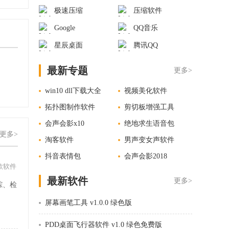
极速压缩
压缩软件
Google
QQ音乐
星辰桌面
腾讯QQ
最新专题
更多>
win10 dll下载大全
视频美化软件
拓扑图制作软件
剪切板增强工具
会声会影x10
绝地求生语音包
更多>
淘客软件
男声变女声软件
抖音表情包
会声会影2018
款软件
最新软件
更多>
踪、检
。
屏幕画笔工具 v1.0.0 绿色版
PDD桌面飞行器软件 v1.0 绿色免费版