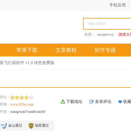
手机应用
|
热搜：
morphvox
游戏大
苹果下载
文章教程
软件专题
桌面飞行器软件 v1.0 绿色免费版
评分：
下载地址
发表评论
收
官网：
www.025sc.com
环境：
winxp/win7/win8/win10/
金山通过
瑞星通过