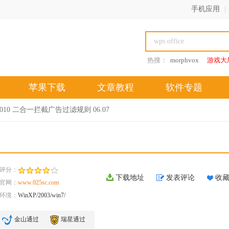
手机应用
|
热搜：
morphvox
游戏大
苹果下载
文章教程
软件专题
2010 二合一拦截广告过滤规则 06.07
评分：
下载地址
发表评论
收
官网：
www.025sc.com
环境：
WinXP/2003/win7/
金山通过
瑞星通过