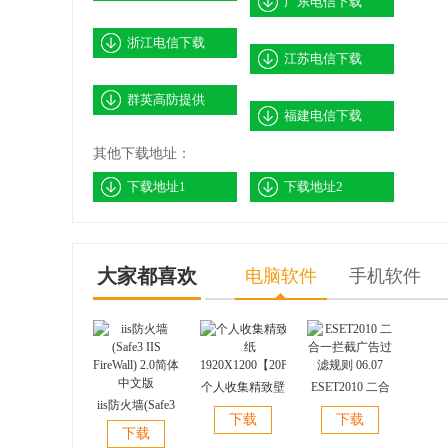
广东电信下载
浙江电信下载
江苏电信下载
群英高防提供
福建电信下载
其他下载地址：
下载地址1
下载地址2
大家都喜欢
电脑软件
手机软件
个人收集精致壁
ESET2010 二合
iis防火墙(Safe3
纸
一拦截广告过滤
下载
下载
IIS FireWall) 2.0
1920X1200【20P】
规则 06.07
下载
简体中文版