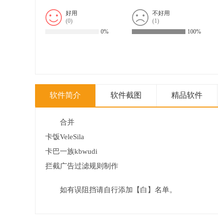
好用
不好用
(
0
)
(
1
)
0%
100%
软件简介
软件截图
精品软件
合并
卡饭VeleSila
卡巴一族kbwudi
拦截广告过滤规则制作
如有误阻挡请自行添加【白】名单。