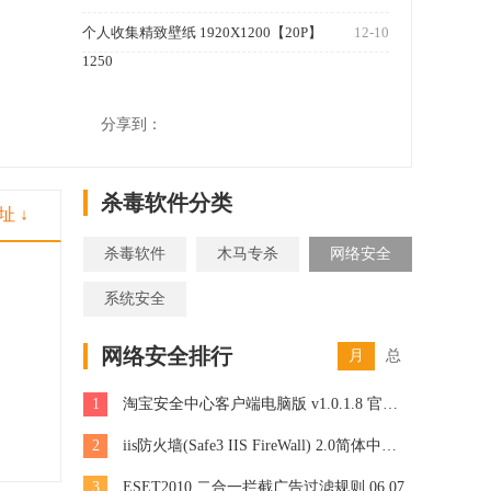
个人收集精致壁纸 1920X1200【20P】
12-10
1250
分享到：
杀毒软件分类
址 ↓
杀毒软件
木马专杀
网络安全
系统安全
网络安全排行
月
总
1
淘宝安全中心客户端电脑版 v1.0.1.8 官方PC版
2
iis防火墙(Safe3 IIS FireWall) 2.0简体中文版
3
ESET2010 二合一拦截广告过滤规则 06.07