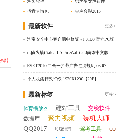
淘客软件
男声变女声软件
抖音表情包
会声会影2018
最新软件
更多>
淘宝安全中心客户端电脑版 v1.0.1.8 官方PC版
iis防火墙(Safe3 IIS FireWall) 2.0简体中文版
报错】
ESET2010 二合一拦截广告过滤规则 06.07
个人收集精致壁纸 1920X1200【20P】
最新标签
更多>
建站工具
交税软件
体育播放器
聚力视频
装机大师
数据库
QQ2017
驾考工具
垃圾清理
QQ