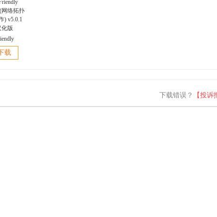
iendly
er(网络拓扑
下载
 v5.0.1
汉化版
下载错误？
【投诉