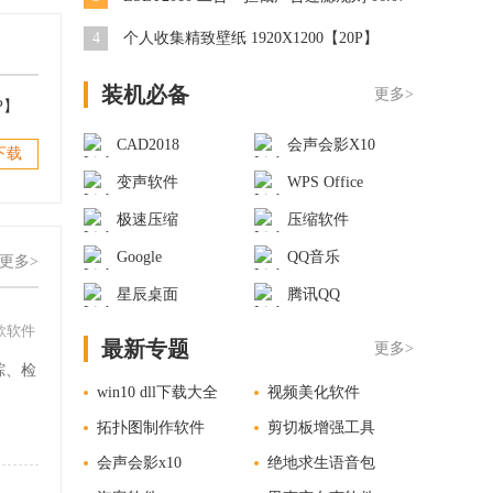
4
个人收集精致壁纸 1920X1200【20P】
装机必备
更多>
P】
CAD2018
会声会影X10
下载
变声软件
WPS Office
极速压缩
压缩软件
Google
QQ音乐
更多>
星辰桌面
腾讯QQ
款软件
最新专题
更多>
踪、检
win10 dll下载大全
视频美化软件
。
拓扑图制作软件
剪切板增强工具
会声会影x10
绝地求生语音包