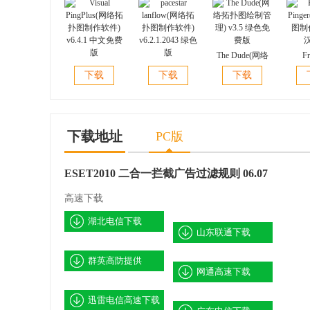
The Dude(网络
Fr
Visual
pacestar
拓扑图绘制管
Ping
下载
下载
下载
PingPlus(网络拓
lanflow(网络拓
理) v3.5 绿色免
图制作)
扑图制作软件)
扑图制作软件)
费版
v6.4.1 中文免费
v6.2.1.2043 绿色
版
版
下载地址
PC版
ESET2010 二合一拦截广告过滤规则 06.07
高速下载
湖北电信下载
山东联通下载
群英高防提供
网通高速下载
迅雷电信高速下载