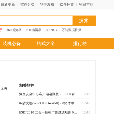
最新更新
|
软件分类
|
软件发布
|
软件标签
|
收藏本站
厅
360浏览器
PDF编辑器
cad2014
万能数据恢复
装机必备
格式大全
排行榜
相关软件
藏该页
淘宝安全中心客户端电脑版 v1.0.1.8 官方PC版
12-10
iis防火墙(Safe3 IIS FireWall) 2.0简体中文版
12-10
ESET2010 二合一拦截广告过滤规则 06.07
12-10