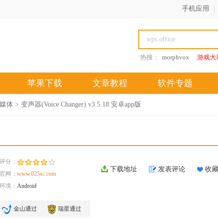
手机应用
|
热搜：
morphvox
游戏大
苹果下载
文章教程
软件专题
媒体
> 变声器(Voice Changer) v3.5.18 安卓app版
评分：
下载地址
发表评论
收
官网：
www.025sc.com
环境：
Android
金山通过
瑞星通过