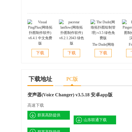
The Dude(网络
Fr
Visual
pacestar
拓扑图绘制管
Ping
下载
下载
下载
PingPlus(网络拓
lanflow(网络拓
理) v3.5 绿色免
图制作)
扑图制作软件)
扑图制作软件)
费版
v6.4.1 中文免费
v6.2.1.2043 绿色
版
版
下载地址
PC版
变声器(Voice Changer) v3.5.18 安卓app版
高速下载
群英高防提供
山东联通下载
群英高防提供