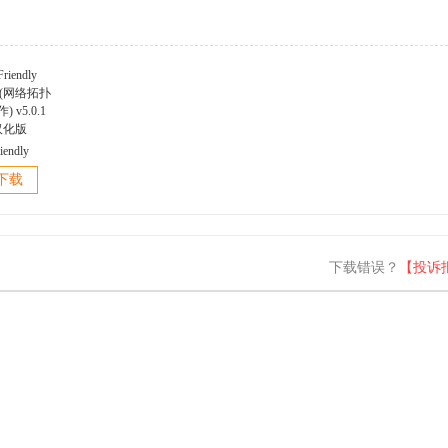
iendly
er(网络拓扑
下载
 v5.0.1
汉化版
下载错误？
【投诉