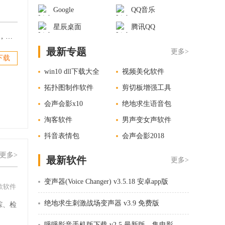
Google
QQ音乐
星辰桌面
腾讯QQ
搞搞直播手机版下载 v1.0.0 最新版，一键美颜开播
最新专题
更多>
下载
win10 dll下载大全
视频美化软件
拓扑图制作软件
剪切板增强工具
会声会影x10
绝地求生语音包
淘客软件
男声变女声软件
抖音表情包
会声会影2018
更多>
最新软件
更多>
变声器(Voice Changer) v3.5.18 安卓app版
款软件
绝地求生刺激战场变声器 v3.9 免费版
踪、检
。
呼呼影音手机版下载 v2.5 最新版，集电影、电视剧、娱乐综艺一体