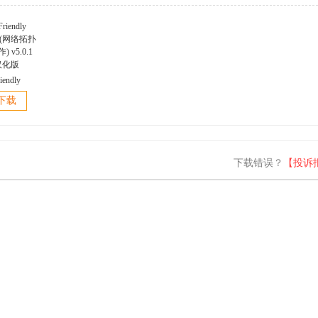
iendly
er(网络拓扑
下载
 v5.0.1
汉化版
下载错误？
【投诉