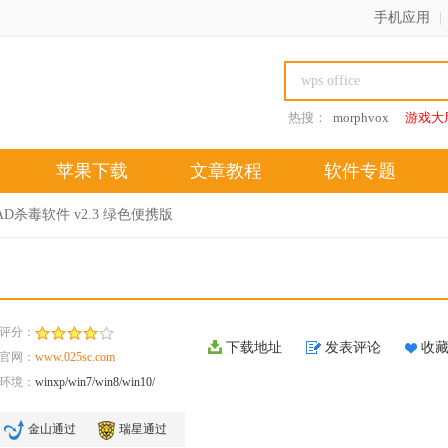
手机应用
|
热搜：
morphvox
游戏大
苹果下载
文章教程
软件专题
AD杀毒软件 v2.3 绿色便携版
评分：
下载地址
发表评论
收
官网：
www.025sc.com
环境：
winxp/win7/win8/win10/
金山通过
瑞星通过