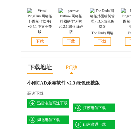
The Dude(网络
Fr
Visual
pacestar
拓扑图绘制管
Ping
下载
下载
下载
PingPlus(网络拓
lanflow(网络拓
理) v3.5 绿色免
图制作)
扑图制作软件)
扑图制作软件)
费版
v6.4.1 中文免费
v6.2.1.2043 绿色
版
版
下载地址
PC版
小刚CAD杀毒软件 v2.3 绿色便携版
高速下载
迅雷电信高速下载
江苏电信下载
湖北电信下载
山东联通下载