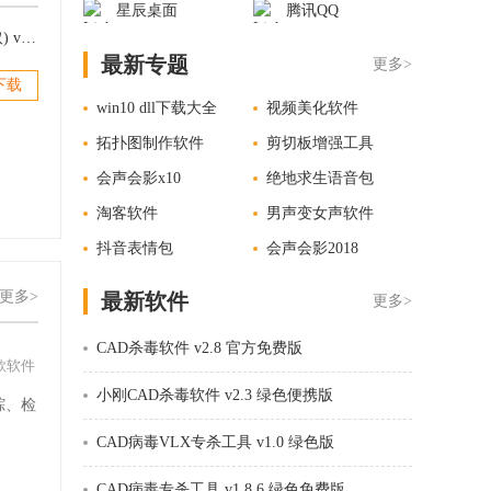
星辰桌面
腾讯QQ
ESET Smart Security(整合UPID获取) v4.2.71.2汉化版
最新专题
更多>
下载
win10 dll下载大全
视频美化软件
拓扑图制作软件
剪切板增强工具
会声会影x10
绝地求生语音包
淘客软件
男声变女声软件
抖音表情包
会声会影2018
更多>
最新软件
更多>
CAD杀毒软件 v2.8 官方免费版
款软件
小刚CAD杀毒软件 v2.3 绿色便携版
踪、检
。
CAD病毒VLX专杀工具 v1.0 绿色版
CAD病毒专杀工具 v1.8.6 绿色免费版