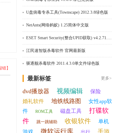
U盘病毒专杀工具(Townscape) 2012.3.8绿色版
NetAnts(网络蚂蚁) 1.25简体中文版
ESET Smart Security(整合UPID获取) v4.2.71.2汉化版
江民速智版杀毒软件 官网最新版
驱逐舰杀毒软件 2011.4.3.0单文件绿色版
报错】
最新标签
更多>
视频编辑
dvd播放器
保险
地铁线路图
婚礼软件
女性app软
打碟软
件
磁盘工具
ROM工具
件
收银软件
单机
跳一跳辅助
微软运行库
手游
游戏
出行