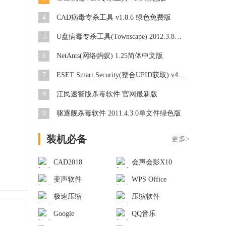
4
CAD病毒专杀工具 v1.8.6 绿色免费版
5
U盘病毒专杀工具(Townscape) 2012.3.8绿色版
6
NetAnts(网络蚂蚁) 1.25简体中文版
7
ESET Smart Security(整合UPID获取) v4.2.71.2汉化版
8
江民速智版杀毒软件 官网最新版
9
驱逐舰杀毒软件 2011.4.3.0单文件绿色版
装机必备
更多>
CAD2018
会声会影X10
变声软件
WPS Office
极速压缩
压缩软件
Google
QQ音乐