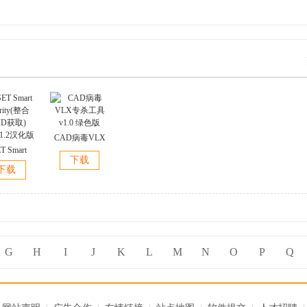
CAD病毒VLX
T Smart
专杀工具 v1.0
下载
rity(整合
绿色版
下载
ID获取)
.71.2汉化版
G
H
I
J
K
L
M
N
O
P
Q