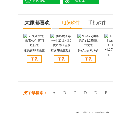
下载地址1
下载地址2
大家都喜欢
电脑软件
手机软件
江民速智版杀毒
驱逐舰杀毒软件
NetAnts(网络蚂
软件 官网最新
2011.4.3.0单文
蚁) 1.25简体中
ESE
下载
下载
下载
版
件绿色版
文版
Secu
UP
v4.2
按字母检索：
A
B
C
D
E
F