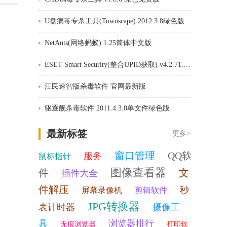
U盘病毒专杀工具(Townscape) 2012.3.8绿色版
NetAnts(网络蚂蚁) 1.25简体中文版
ESET Smart Security(整合UPID获取) v4.2.71.2汉化版
江民速智版杀毒软件 官网最新版
驱逐舰杀毒软件 2011.4.3.0单文件绿色版
最新标签
更多>
窗口管理
QQ软
服务
鼠标指针
图像查看器
件
文
插件大全
件解压
秒
屏幕录像机
剪辑软件
JPG转换器
表计时器
摄像工
具
浏览器排行
无痕浏览器
打印软