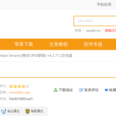
手机应用
|
热搜：
morphvox
游戏大
苹果下载
文章教程
软件专题
Smart Security(整合UPID获取) v4.2.71.2汉化版
评分：
下载地址
发表评论
收
官网：
www.025sc.com
环境：
WinXP/2003/win7/
金山通过
瑞星通过