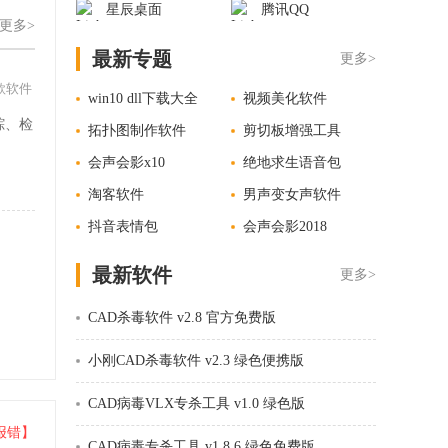
星辰桌面
腾讯QQ
更多>
最新专题
更多>
款软件
win10 dll下载大全
视频美化软件
踪、检
拓扑图制作软件
剪切板增强工具
。
会声会影x10
绝地求生语音包
淘客软件
男声变女声软件
抖音表情包
会声会影2018
最新软件
更多>
CAD杀毒软件 v2.8 官方免费版
小刚CAD杀毒软件 v2.3 绿色便携版
CAD病毒VLX专杀工具 v1.0 绿色版
报错】
CAD病毒专杀工具 v1.8.6 绿色免费版